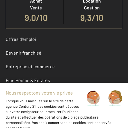
Achat
Location
Vente
Gestion
9,0
/
10
9,3/10
Offres d'emploi
Devenir franchisé
Entreprise et commerce
Fine Homes & Estates
À propos
International
Nous contacter