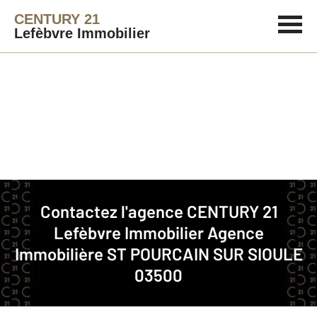
CENTURY 21
Lefèbvre Immobilier
Agence immobilière
Contact
Contactez l'agence
CENTURY 21
Lefèbvre Immobilier
Agence
Notre agence à ST POURCAIN SUR
Immobilière ST POURCAIN SUR SIOULE
SIOULE
03500