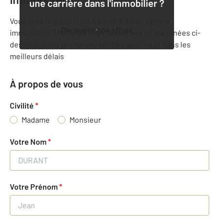
une carrière dans l'immobilier ?
Vous avez une question à poser à notre agence
Découvrir nos offres
immobilière ? Merci de nous laisser vos coordonnées ci-
dessous, nous prendrons contact avec vous dans les
meilleurs délais
À propos de vous
Civilité
*
Madame
Monsieur
Votre Nom
*
Votre Prénom
*