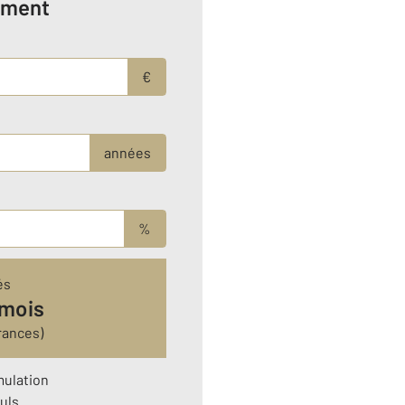
ement
€
années
%
és
 mois
rances)
mulation
uls