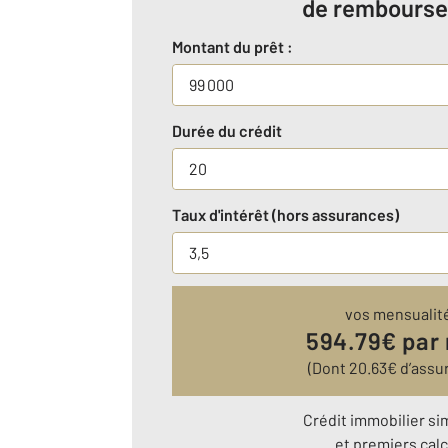
de rembours
Montant du prêt :
Durée du crédit
Taux d'intérêt (hors assurances)
vos mensualit
594.79
€ par
(Dont
20.63
€ d’assu
Crédit immobilier si
et premiers calc