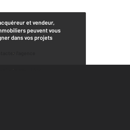
acquéreur et vendeur,
mmobiliers peuvent vous
er dans vos projets
ntacter l'agence
der une estimation