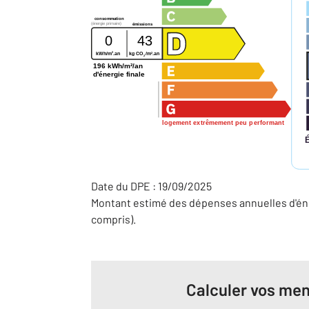
consommation
(énergie primaire)
émissions
0
43
2
2
kWh/m
.an
kg CO
/m
.an
2
196 kWh/m²/an
d'énergie finale
logement extrêmement peu performant
Date du DPE : 19/09/2025
Montant estimé des dépenses annuelles d'éne
compris).
Calculer vos men