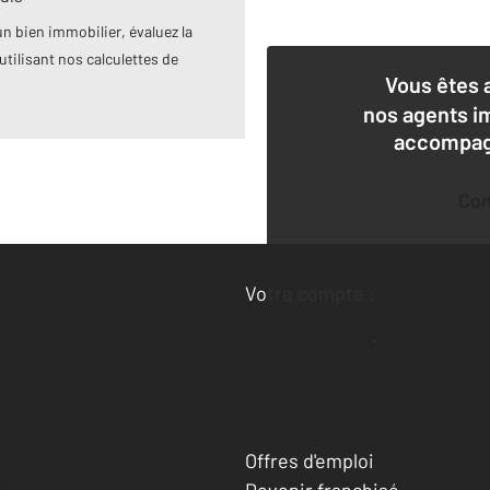
n bien immobilier, évaluez la
utilisant nos calculettes de
Vous êtes 
nos agents i
accompagn
Co
Deman
Votre compte :
Accéder à mon compte
Offres d'emploi
Devenir franchisé