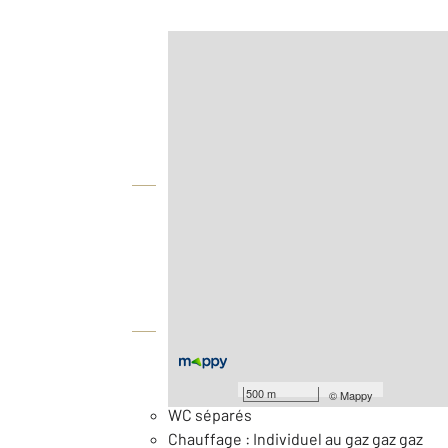
Afficher sur la carte :
Agence
Vue globale
2
Surface totale : 252,3 m
2
Surface terrain : 2 590 m
Équipements
Général
500 m
©
Mappy
WC séparés
Chauffage : Individuel au gaz gaz gaz