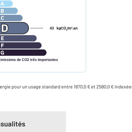
43
kgCO
/m
.an
2
2
Émissions de CO2 très importantes
rgie pour un usage standard entre 1870,0 € et 2580,0 € indexé
sualités