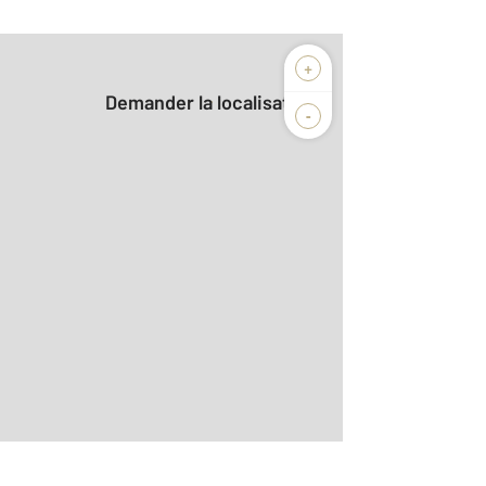
+
Demander la localisation
-
2
r le détail]