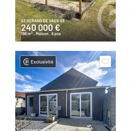
ST GERAND DE VAUX 03
240 000 €
2
198 m
, Maison
, 6 pcs
Exclusivité
VARENNES SUR ALLIER 03