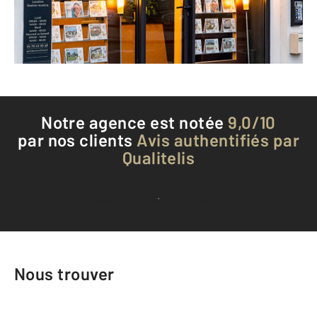
Envoyer un message
Téléphoner à l'agence
Notre agence est notée
9,0/10
par nos clients
Avis authentifiés par
Qualitelis
Voir tous les avis clients
Nous trouver