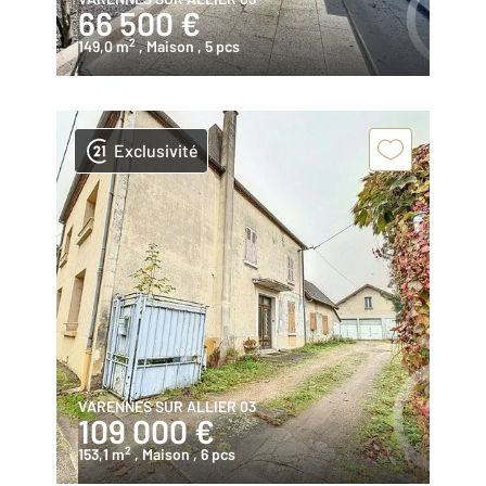
66 500 €
2
149,0 m
, Maison
, 5 pcs
Exclusivité
VARENNES SUR ALLIER 03
109 000 €
2
153,1 m
, Maison
, 6 pcs