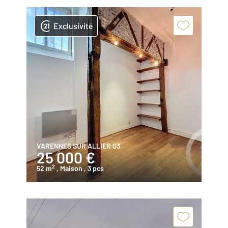
Exclusivité
VARENNES SUR ALLIER 03
25 000 €
2
52 m
, Maison
, 3 pcs