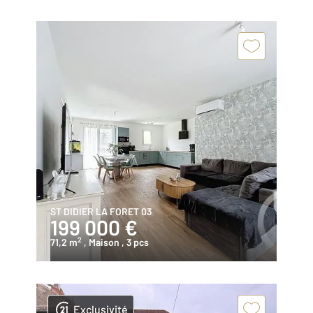
ST DIDIER LA FORET 03
199 000 €
2
71,2 m
, Maison
, 3 pcs
Exclusivité