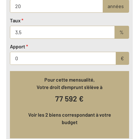
années
Taux
*
%
Apport
*
€
Pour cette mensualité,
Votre droit d'emprunt s'élève à
77 592
€
Voir les 2 biens correspondant à votre
budget