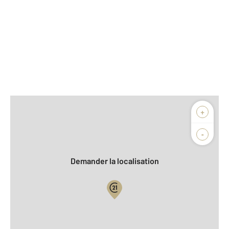
Afficher sur la carte :
+
Agence
-
Demander la localisation
Vue globale
2
Surface totale : 47,9 m