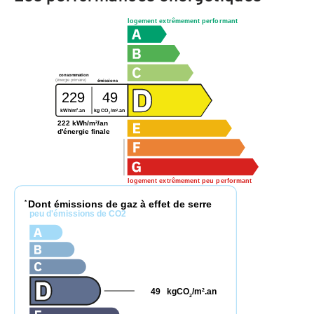
logement extrêmement performant
consommation
(énergie primaire)
émissions
229
49
2
2
kWh/m
.an
kg CO
/m
.an
2
222 kWh/m²/an
d'énergie finale
logement extrêmement peu performant
Dont émissions de gaz à effet de serre
*
peu d'émissions de CO2
49
kgCO
/m
.an
2
2